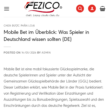
Skip
to
content
CHƯA ĐƯỢC PHÂN LOẠI
Mobile Bet im Überblick: Was Spieler in
Deutschland wissen sollten (DE)
14/05/2026
ADMIN
POSTED ON
BY
Mobile Bet ist eine mobil fokussierte Glücksspielmarke, die
deutsche Spielerinnen und Spieler unter der Aufsicht der
Gemeinsamen Glücksspielbehörde der Länder (GGL) bedient.
Dieser Leitfaden erklärt, wie Mobile Bet in der Praxis funktioniert:
von Registrierung und Verifikation über Einzahlungen und
Auszahlungen bis zu Bonusbedingungen, Spielauswahl und den
Einschränkungen durch das deutsche Regelwerk. Ziel ist es,