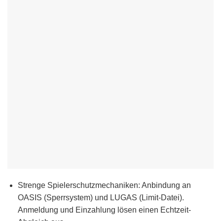
Strenge Spielerschutzmechaniken: Anbindung an
OASIS (Sperrsystem) und LUGAS (Limit-Datei).
Anmeldung und Einzahlung lösen einen Echtzeit-