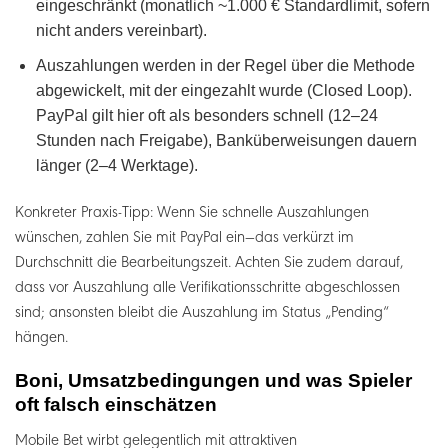
eingeschränkt (monatlich ~1.000 € Standardlimit, sofern
nicht anders vereinbart).
Auszahlungen werden in der Regel über die Methode
abgewickelt, mit der eingezahlt wurde (Closed Loop).
PayPal gilt hier oft als besonders schnell (12–24
Stunden nach Freigabe), Banküberweisungen dauern
länger (2–4 Werktage).
Konkreter Praxis-Tipp: Wenn Sie schnelle Auszahlungen
wünschen, zahlen Sie mit PayPal ein—das verkürzt im
Durchschnitt die Bearbeitungszeit. Achten Sie zudem darauf,
dass vor Auszahlung alle Verifikationsschritte abgeschlossen
sind; ansonsten bleibt die Auszahlung im Status „Pending“
hängen.
Boni, Umsatzbedingungen und was Spieler
oft falsch einschätzen
Mobile Bet wirbt gelegentlich mit attraktiven