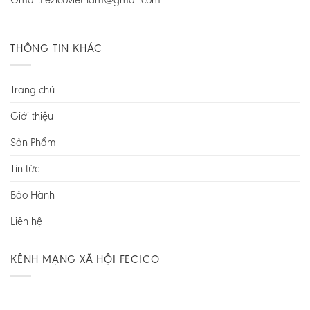
THÔNG TIN KHÁC
Trang chủ
Giới thiệu
Sản Phẩm
Tin tức
Bảo Hành
Liên hệ
KÊNH MẠNG XÃ HỘI FECICO