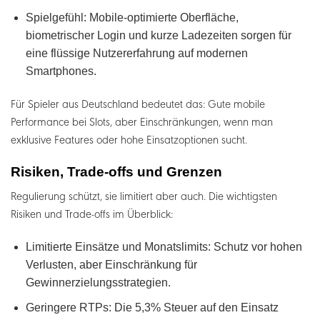
Spielgefühl: Mobile-optimierte Oberfläche,
biometrischer Login und kurze Ladezeiten sorgen für
eine flüssige Nutzererfahrung auf modernen
Smartphones.
Für Spieler aus Deutschland bedeutet das: Gute mobile
Performance bei Slots, aber Einschränkungen, wenn man
exklusive Features oder hohe Einsatzoptionen sucht.
Risiken, Trade-offs und Grenzen
Regulierung schützt, sie limitiert aber auch. Die wichtigsten
Risiken und Trade-offs im Überblick:
Limitierte Einsätze und Monatslimits: Schutz vor hohen
Verlusten, aber Einschränkung für
Gewinnerzielungsstrategien.
Geringere RTPs: Die 5,3% Steuer auf den Einsatz