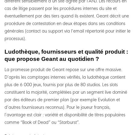
diffèrent sensiblement d’un site agréé par l’ANJ. Les recours en
cas de litige passent par les procédures internes du site et
éventuellement par des tiers quand ils existent. Geant décrit une
procédure de contestation en deux étapes dans ses conditions
générales (contact au support via l’email répertorié pour initier le
processus).
Ludothèque, fournisseurs et qualité produit :
que propose Geant au quotidien ?
La promesse produit de Geant repose sur une offre massive.
D’après les comptages internes vérifiés, la ludothèque contient
plus de 6 000 jeux, fournis par plus de 80 studios. Les slots
constituent la majorité, complétées par un segment live dominé
par des éditeurs de premier plan (par exemple Evolution et
d’autres fournisseurs reconnus). Pour le joueur français,
l’avantage est clair : variété et disponibilité de titres populaires
comme “Book of Dead” ou “Starburst”.