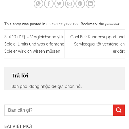
This entry was posted in
Chưa được phân loại
. Bookmark the
permalink
.
Slot 10 (DE) – Vergleichsanalytik:
Cool Bet: Kundensupport und
Spiele, Limits und was erfahrene
Servicequalität verständlich
Spieler wirklich wissen müssen
erklärt
Trả lời
Bạn phải
đăng nhập
để gửi phản hồi.
BÀI VIẾT MỚI