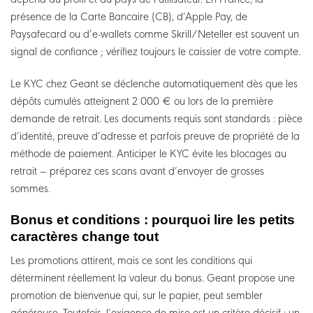
présence de la Carte Bancaire (CB), d’Apple Pay, de
Paysafecard ou d’e‑wallets comme Skrill/Neteller est souvent un
signal de confiance ; vérifiez toujours le caissier de votre compte.
Le KYC chez Geant se déclenche automatiquement dès que les
dépôts cumulés atteignent 2 000 € ou lors de la première
demande de retrait. Les documents requis sont standards : pièce
d’identité, preuve d’adresse et parfois preuve de propriété de la
méthode de paiement. Anticiper le KYC évite les blocages au
retrait — préparez ces scans avant d’envoyer de grosses
sommes.
Bonus et conditions : pourquoi lire les petits
caractères change tout
Les promotions attirent, mais ce sont les conditions qui
déterminent réellement la valeur du bonus. Geant propose une
promotion de bienvenue qui, sur le papier, peut sembler
généreuse. Toutefois, l’exigence de mise est un critère décisif : un