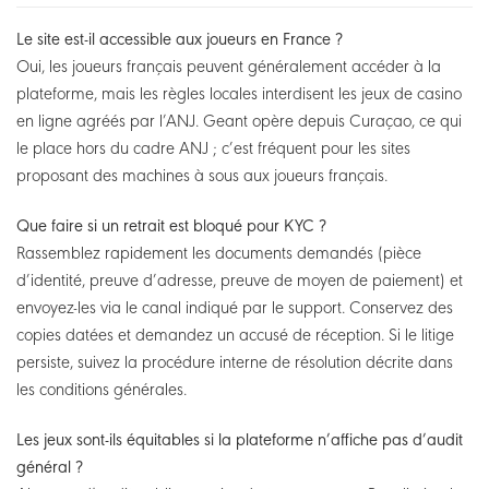
Le site est-il accessible aux joueurs en France ?
Oui, les joueurs français peuvent généralement accéder à la
plateforme, mais les règles locales interdisent les jeux de casino
en ligne agréés par l’ANJ. Geant opère depuis Curaçao, ce qui
le place hors du cadre ANJ ; c’est fréquent pour les sites
proposant des machines à sous aux joueurs français.
Que faire si un retrait est bloqué pour KYC ?
Rassemblez rapidement les documents demandés (pièce
d’identité, preuve d’adresse, preuve de moyen de paiement) et
envoyez-les via le canal indiqué par le support. Conservez des
copies datées et demandez un accusé de réception. Si le litige
persiste, suivez la procédure interne de résolution décrite dans
les conditions générales.
Les jeux sont-ils équitables si la plateforme n’affiche pas d’audit
général ?