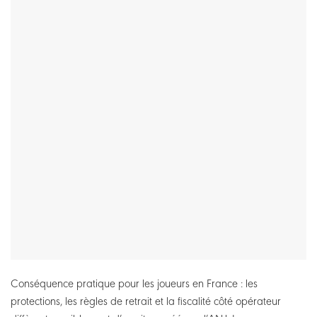
Conséquence pratique pour les joueurs en France : les
protections, les règles de retrait et la fiscalité côté opérateur