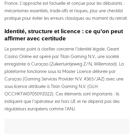
France. L’approche est factuelle et conçue pour les débutants :
mécanismes essentiels, trade-offs et risques, plus une checklist
pratique pour éviter les erreurs classiques au moment du retrait.
Identité, structure et licence : ce qu’on peut
affirmer avec certitude
Le premier point à clarifier concerne l’identité légale. Geant
Casino Online est opéré par Titan Gaming N.V., une société
enregistrée à Curaçao (Zuikertuintjeweg Z/N, Willemstad). La
plateforme fonctionne sous la Master Licence délivrée par
Curaçao (Gaming Services Provider N.V. #365/JAZ) avec une
sous-licence attribuée à Titan Gaming N.V. (GLH-
OCCHKTW0705092022). Ces éléments sont importants : ils
indiquent que l’opérateur est hors UE et ne dépend pas des
régulateurs européens comme l’ANJ.